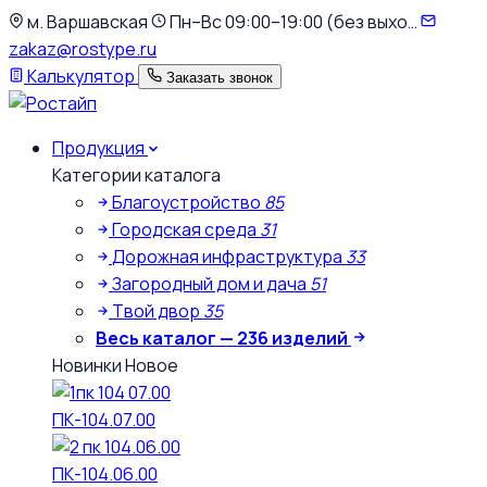
К
м. Варшавская
Пн–Вс 09:00–19:00 (без выхо…
основному
zakaz@rostype.ru
содержимому
Калькулятор
Заказать звонок
Продукция
Категории каталога
Благоустройство
85
Городская среда
31
Дорожная инфраструктура
33
Загородный дом и дача
51
Твой двор
35
Весь каталог — 236 изделий
Новинки
Новое
ПК-104.07.00
ПК-104.06.00