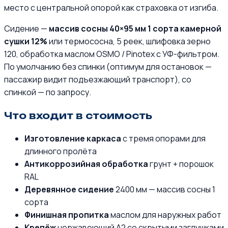
место с центральной опорой как страховка от изгиба.
Сидение —
массив сосны 40×95 мм 1 сорта камерной
сушки 12%
или термососна, 5 реек, шлифовка зерно
120, обработка маслом OSMO / Pinotex с УФ-фильтром.
По умолчанию без спинки (оптимум для остановок —
пассажир видит подъезжающий транспорт), со
спинкой — по запросу.
Что входит в стоимость
Изготовление каркаса
с тремя опорами для
длинного пролёта
Антикоррозийная обработка
грунт + порошок
RAL
Деревянное сидение
2400 мм — массив сосны 1
сорта
Финишная пропитка
маслом для наружных работ
Крепёж
нержавеющий А2 со скрытыми заглушками