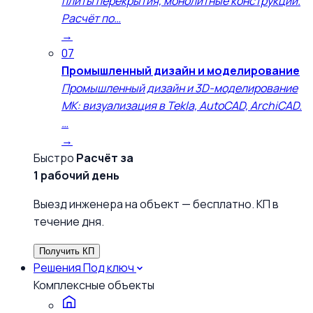
плиты перекрытия, монолитные конструкции.
Расчёт по…
→
07
Промышленный дизайн и моделирование
Промышленный дизайн и 3D-моделирование
МК: визуализация в Tekla, AutoCAD, ArchiCAD.
…
→
Быстро
Расчёт за
1 рабочий день
Выезд инженера на объект — бесплатно. КП в
течение дня.
Получить КП
Решения
Под ключ
Комплексные объекты