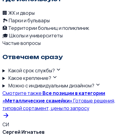
🏢
ЖК и дворы
🏞️
Парки и бульвары
🏥
Территории больниц и поликлиник
🎓
Школы и университеты
Частые вопросы
Отвечаем сразу
Какой срок службы?
Какое крепление?
Можно с индивидуальным дизайном?
Смотрите также
Все позиции в категории
«Металлические скамейки»
Готовые решения,
типовой сортамент, цены по запросу
СИ
Сергей Игнатьев