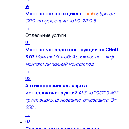
★
Монтаж полного цикла
— хаб
5 бригад,
СРО-допуск, сдача по КС-2/КС-3
→
Отдельные услуги
01
Монтаж металлоконструкций по СНиП
3.03
Монтаж МК любой сложности — шеф-
монтаж или полный монтаж под…
→
02
Антикоррозийная защита
металлоконструкций
АКЗ по ГОСТ 9.402:
грунт, эмаль, цинкование, огнезащита. От
250…
→
03
Сварные металлоконструкции