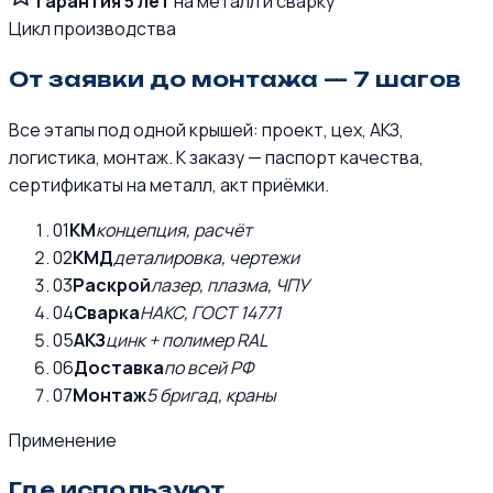
Гарантия 5 лет
на металл и сварку
Цикл производства
От заявки до монтажа — 7 шагов
Все этапы под одной крышей: проект, цех, АКЗ,
логистика, монтаж. К заказу — паспорт качества,
сертификаты на металл, акт приёмки.
01
КМ
концепция, расчёт
02
КМД
деталировка, чертежи
03
Раскрой
лазер, плазма, ЧПУ
04
Сварка
НАКС, ГОСТ 14771
05
АКЗ
цинк + полимер RAL
06
Доставка
по всей РФ
07
Монтаж
5 бригад, краны
Применение
Где используют