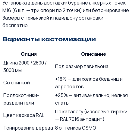
Установка в день доставки: бурение анкерных точек
М16 (6 шт. — три опоры по 2 точки) или бетонирование.
Замеры с привязкой к павильону остановки —
бесплатно.
Варианты кастомизации
Опция
Описание
Длина 2000 / 2800 /
Под размер павильона
3000 мм
+18% — для холлов больниц и
Со спинкой
аэропортов
Подлокотники-
+25% — антивандально, нельзя
разделители
спать
По каталогу (массовые тиражи
Цвет каркаса RAL
— RAL 7016 антрацит)
Тонирование дерева
8 оттенков OSMO