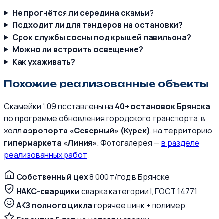
Не прогнётся ли середина скамьи?
Подходит ли для тендеров на остановки?
Срок службы сосны под крышей павильона?
Можно ли встроить освещение?
Как ухаживать?
Похожие реализованные объекты
Скамейки 1.09 поставлены на
40+ остановок Брянска
по программе обновления городского транспорта, в
холл
аэропорта «Северный» (Курск)
, на территорию
гипермаркета «Линия»
. Фотогалерея —
в разделе
реализованных работ
.
Собственный цех
8 000 т/год в Брянске
НАКС-сварщики
сварка категории I, ГОСТ 14771
АКЗ полного цикла
горячее цинк + полимер