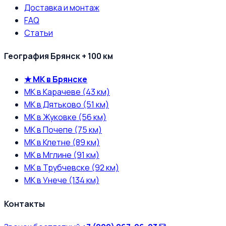
Доставка и монтаж
FAQ
Статьи
География Брянск + 100 км
★ МК в Брянске
МК в Карачеве (43 км)
МК в Дятьково (51 км)
МК в Жуковке (56 км)
МК в Почепе (75 км)
МК в Клетне (89 км)
МК в Мглине (91 км)
МК в Трубчевске (92 км)
МК в Унече (134 км)
Контакты