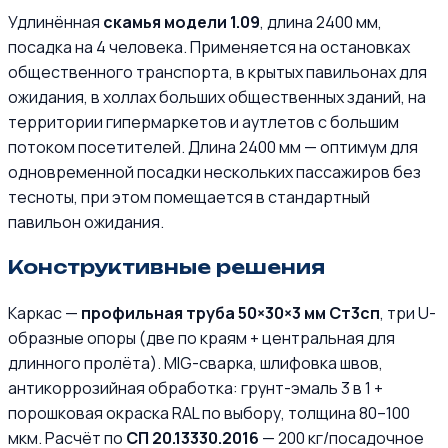
Удлинённая
скамья модели 1.09
, длина 2400 мм,
посадка на 4 человека. Применяется на остановках
общественного транспорта, в крытых павильонах для
ожидания, в холлах больших общественных зданий, на
территории гипермаркетов и аутлетов с большим
потоком посетителей. Длина 2400 мм — оптимум для
одновременной посадки нескольких пассажиров без
тесноты, при этом помещается в стандартный
павильон ожидания.
Конструктивные решения
Каркас —
профильная труба 50×30×3 мм Ст3сп
, три U-
образные опоры (две по краям + центральная для
длинного пролёта). MIG-сварка, шлифовка швов,
антикоррозийная обработка: грунт-эмаль 3 в 1 +
порошковая окраска RAL по выбору, толщина 80–100
мкм. Расчёт по
СП 20.13330.2016
— 200 кг/посадочное