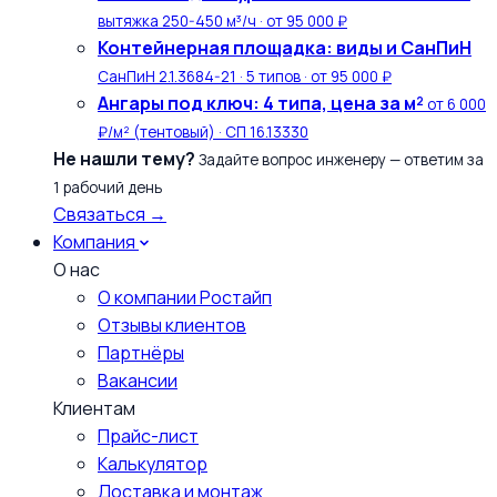
вытяжка 250-450 м³/ч · от 95 000 ₽
Контейнерная площадка: виды и СанПиН
СанПиН 2.1.3684-21 · 5 типов · от 95 000 ₽
Ангары под ключ: 4 типа, цена за м²
от 6 000
₽/м² (тентовый) · СП 16.13330
Не нашли тему?
Задайте вопрос инженеру — ответим за
1 рабочий день
Связаться →
Компания
О нас
О компании Ростайп
Отзывы клиентов
Партнёры
Вакансии
Клиентам
Прайс-лист
Калькулятор
Доставка и монтаж