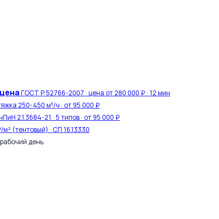
 цена
ГОСТ Р 52766-2007 · цена от 280 000 ₽ · 12 мин
тяжка 250-450 м³/ч · от 95 000 ₽
ПиН 2.1.3684-21 · 5 типов · от 95 000 ₽
₽/м² (тентовый) · СП 16.13330
 рабочий день