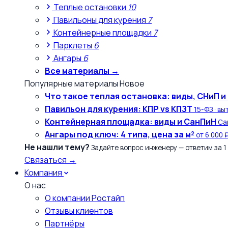
Теплые остановки
10
Павильоны для курения
7
Контейнерные площадки
7
Парклеты
6
Ангары
6
Все материалы →
Популярные материалы
Новое
Что такое теплая остановка: виды, СНиП и
Павильон для курения: КПР vs КПЗТ
15-ФЗ · вы
Контейнерная площадка: виды и СанПиН
Сан
Ангары под ключ: 4 типа, цена за м²
от 6 000 
Не нашли тему?
Задайте вопрос инженеру — ответим за 1
Связаться →
Компания
О нас
О компании Ростайп
Отзывы клиентов
Партнёры