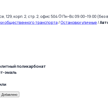
, 129, корп. 2, стр. 2, офис 504
Пн–Вс 09:00–19:00 (без 
ки общественного транспорта
/
Остановки уличные
/
Авт
олитный поликарбонат
нт-эмаль
или
с
Добавлено