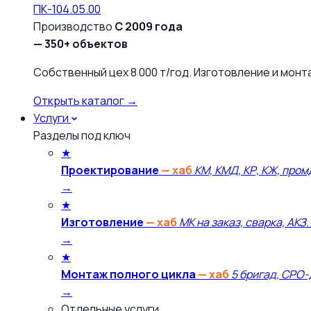
ПК-104.05.00
Производство
С 2009 года
— 350+ объектов
Собственный цех 8 000 т/год. Изготовление и монт
Открыть каталог →
Услуги
Разделы под ключ
★
Проектирование
— хаб
КМ, КМД, КР, КЖ, пром
→
★
Изготовление
— хаб
МК на заказ, сварка, АКЗ.
→
★
Монтаж полного цикла
— хаб
5 бригад, СРО-
→
Отдельные услуги