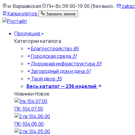
К
м. Варшавская
Пн–Вс 09:00–19:00 (без выхо…
zakaz
основному
Калькулятор
Заказать звонок
содержимому
Продукция
Категории каталога
Благоустройство
85
Городская среда
31
Дорожная инфраструктура
33
Загородный дом и дача
51
Твой двор
35
Весь каталог — 236 изделий
Новинки
Новое
ПК-104.07.00
ПК-104.06.00