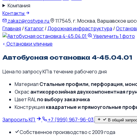
Компания
Контакты
zakaz@rostype.ru
117545, г. Москва, Варшавское шоссе
Главная
/
Каталог
/
Дорожная инфраструктура
/
Останов
Увеличить
1 фото
Остановки уличные
Автобусная остановка 4-45.04.01
Цена по запросу
КП в течение рабочего дня
Материал
Стальные профили, перфорация, мон
Окрас
антикоррозийная двухкомпонентная гру
Цвет RAL
по выбору заказчика
Конструкция
квадратные и прямоугольные проф
Запросить КП
+7 (999) 967-96-03
В общий запро
Собственное производство с 2009 года