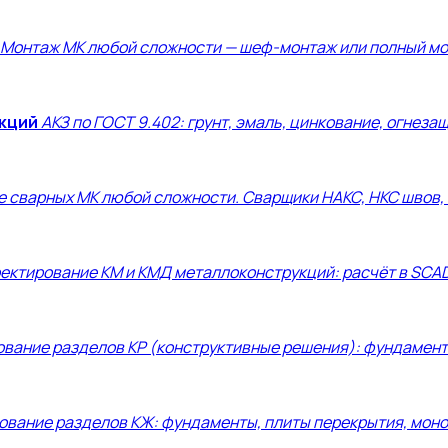
Монтаж МК любой сложности — шеф-монтаж или полный м
кций
АКЗ по ГОСТ 9.402: грунт, эмаль, цинкование, огнеза
е сварных МК любой сложности. Сварщики НАКС, НКС швов,
ектирование КМ и КМД металлоконструкций: расчёт в SCA
вание разделов КР (конструктивные решения): фундаменты
ование разделов КЖ: фундаменты, плиты перекрытия, моно