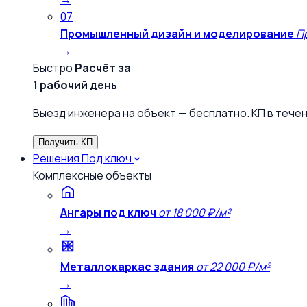
07
Промышленный дизайн и моделирование
П
→
Быстро
Расчёт за
1 рабочий день
Выезд инженера на объект — бесплатно. КП в течен
Получить КП
Решения
Под ключ
Комплексные объекты
Ангары под ключ
от 18 000 ₽/м²
→
Металлокаркас здания
от 22 000 ₽/м²
→