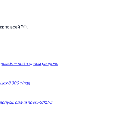
аж по всей РФ.
дизайн — всё в одном разделе
 Цех 8 000 т/год
допуск, сдача по КС-2/КС-3