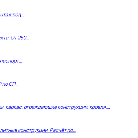
онтаж под…
щита. От 250…
 паспорт…
D по СП…
, каркас, ограждающие конструкции, кровля.…
литные конструкции. Расчёт по…