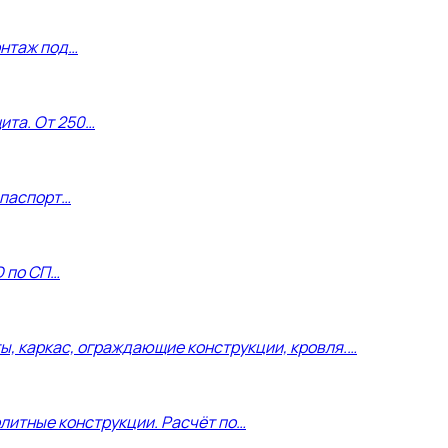
онтаж под…
щита. От 250…
 паспорт…
D по СП…
, каркас, ограждающие конструкции, кровля.…
литные конструкции. Расчёт по…