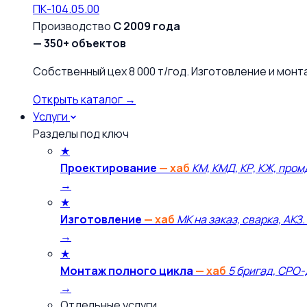
ПК-104.05.00
Производство
С 2009 года
— 350+ объектов
Собственный цех 8 000 т/год. Изготовление и монт
Открыть каталог →
Услуги
Разделы под ключ
★
Проектирование
— хаб
КМ, КМД, КР, КЖ, пром
→
★
Изготовление
— хаб
МК на заказ, сварка, АКЗ.
→
★
Монтаж полного цикла
— хаб
5 бригад, СРО-
→
Отдельные услуги