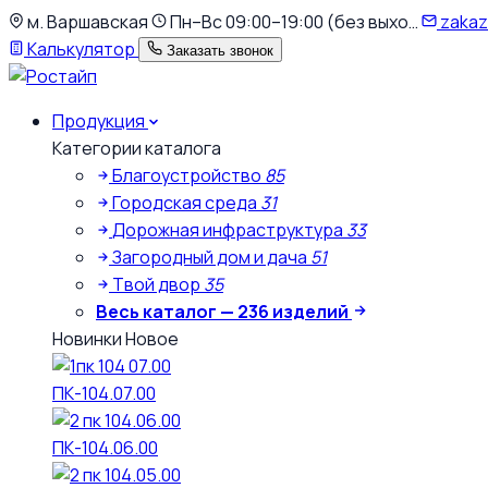
К
м. Варшавская
Пн–Вс 09:00–19:00 (без выхо…
zakaz
основному
Калькулятор
Заказать звонок
содержимому
Продукция
Категории каталога
Благоустройство
85
Городская среда
31
Дорожная инфраструктура
33
Загородный дом и дача
51
Твой двор
35
Весь каталог — 236 изделий
Новинки
Новое
ПК-104.07.00
ПК-104.06.00