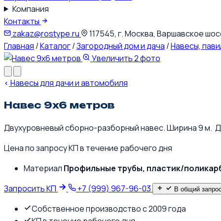
Компания
Контакты
zakaz@rostype.ru
117545, г. Москва, Варшавское шоссе
Главная
/
Каталог
/
Загородный дом и дача
/
Навесы, пави
Увеличить
2 фото
Навесы для дачи и автомобиля
Навес 9х6 метров
Двухуровневый сборно-разборный навес. Ширина 9 м. Дли
Цена по запросу
КП в течение рабочего дня
Материал
Профильные трубы, пластик/поликар
Запросить КП
+7 (999) 967-96-03
В общий запро
Собственное производство с 2009 года
КП в течение рабочего дня