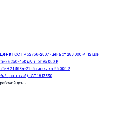
 цена
ГОСТ Р 52766-2007 · цена от 280 000 ₽ · 12 мин
тяжка 250-450 м³/ч · от 95 000 ₽
ПиН 2.1.3684-21 · 5 типов · от 95 000 ₽
₽/м² (тентовый) · СП 16.13330
 рабочий день