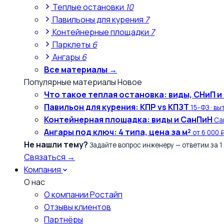
Теплые остановки
10
Павильоны для курения
7
Контейнерные площадки
7
Парклеты
6
Ангары
6
Все материалы →
Популярные материалы
Новое
Что такое теплая остановка: виды, СНиП и
Павильон для курения: КПР vs КПЗТ
15-ФЗ · вы
Контейнерная площадка: виды и СанПиН
Сан
Ангары под ключ: 4 типа, цена за м²
от 6 000 
Не нашли тему?
Задайте вопрос инженеру — ответим за 1
Связаться →
Компания
О нас
О компании Ростайп
Отзывы клиентов
Партнёры