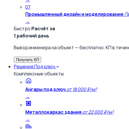
07
Промышленный дизайн и моделирование
П
→
Быстро
Расчёт за
1 рабочий день
Выезд инженера на объект — бесплатно. КП в течен
Получить КП
Решения
Под ключ
Комплексные объекты
Ангары под ключ
от 18 000 ₽/м²
→
Металлокаркас здания
от 22 000 ₽/м²
→