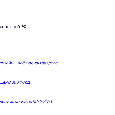
аж по всей РФ.
дизайн — всё в одном разделе
 Цех 8 000 т/год
допуск, сдача по КС-2/КС-3