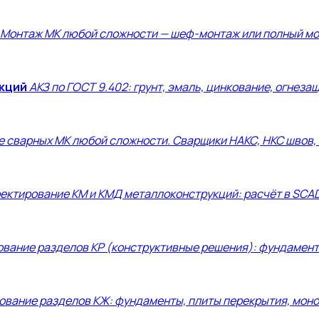
Монтаж МК любой сложности — шеф-монтаж или полный м
кций
АКЗ по ГОСТ 9.402: грунт, эмаль, цинкование, огнеза
е сварных МК любой сложности. Сварщики НАКС, НКС швов,
ектирование КМ и КМД металлоконструкций: расчёт в SCA
вание разделов КР (конструктивные решения): фундаменты
ование разделов КЖ: фундаменты, плиты перекрытия, моно