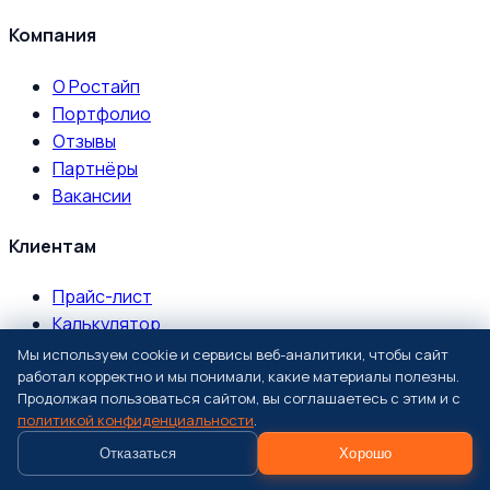
Компания
О Ростайп
Портфолио
Отзывы
Партнёры
Вакансии
Клиентам
Прайс-лист
Калькулятор
База знаний
Мы используем cookie и сервисы веб-аналитики, чтобы сайт
работал корректно и мы понимали, какие материалы полезны.
Доставка и монтаж
Продолжая пользоваться сайтом, вы соглашаетесь с этим и с
FAQ
политикой конфиденциальности
.
Статьи
Отказаться
Хорошо
География Брянск + 100 км