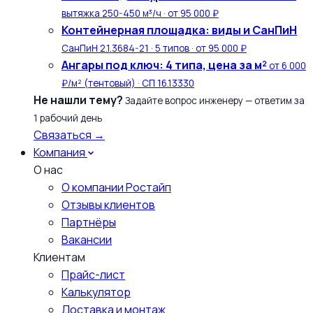
вытяжка 250-450 м³/ч · от 95 000 ₽
Контейнерная площадка: виды и СанПиН
СанПиН 2.1.3684-21 · 5 типов · от 95 000 ₽
Ангары под ключ: 4 типа, цена за м²
от 6 000
₽/м² (тентовый) · СП 16.13330
Не нашли тему?
Задайте вопрос инженеру — ответим за
1 рабочий день
Связаться →
Компания
О нас
О компании Ростайп
Отзывы клиентов
Партнёры
Вакансии
Клиентам
Прайс-лист
Калькулятор
Доставка и монтаж