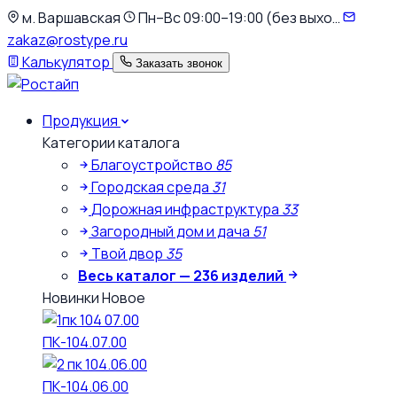
К
м. Варшавская
Пн–Вс 09:00–19:00 (без выхо…
основному
zakaz@rostype.ru
содержимому
Калькулятор
Заказать звонок
Продукция
Категории каталога
Благоустройство
85
Городская среда
31
Дорожная инфраструктура
33
Загородный дом и дача
51
Твой двор
35
Весь каталог — 236 изделий
Новинки
Новое
ПК-104.07.00
ПК-104.06.00