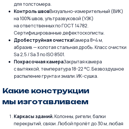
для толстомера.
Контроль швов
Визуально-измерительный (ВИК)
на 100% швов, ультразвуковой (УЗК)
на ответственных по ГОСТ 14782.
Сертифицированные дефектоскописты.
Дробеструйная очистка
Камера 8×4 м,
абразив — колотая стальная дробь. Класс очистки
Sa 2,5 / Sa 3 по ISO 8501.
Покрасочная камера
Закрытая камера
с вытяжкой, температура 18-22 °C. Безвоздушное
распыление грунта и эмали. ИК-сушка.
Какие конструкции
мы изготавливаем
Каркасы зданий.
Колонны, ригели, балки
перекрытий, связи. Любой пролёт до 30 м, любая