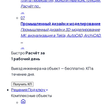
плиты перекрытия, монолитные конструкции.
Расчёт по…
→
07
Промышленный дизайн и моделирование
Промышленный дизайн и 3D-моделирование
МК: визуализация в Tekla, AutoCAD, ArchiCAD.
…
→
Быстро
Расчёт за
1 рабочий день
Выезд инженера на объект — бесплатно. КП в
течение дня.
Получить КП
Решения
Под ключ
Комплексные объекты