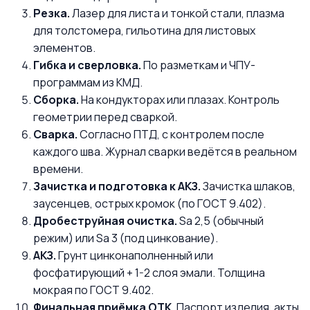
Резка.
Лазер для листа и тонкой стали, плазма
для толстомера, гильотина для листовых
элементов.
Гибка и сверловка.
По разметкам и ЧПУ-
программам из КМД.
Сборка.
На кондукторах или плазах. Контроль
геометрии перед сваркой.
Сварка.
Согласно ПТД, с контролем после
каждого шва. Журнал сварки ведётся в реальном
времени.
Зачистка и подготовка к АКЗ.
Зачистка шлаков,
заусенцев, острых кромок (по ГОСТ 9.402).
Дробеструйная очистка.
Sa 2,5 (обычный
режим) или Sa 3 (под цинкование).
АКЗ.
Грунт цинконаполненный или
фосфатирующий + 1-2 слоя эмали. Толщина
мокрая по ГОСТ 9.402.
Финальная приёмка ОТК.
Паспорт изделия, акты