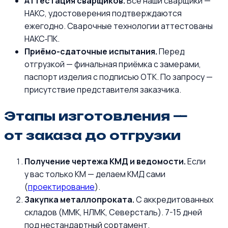
Аттестация сварщиков.
Все наши сварщики —
НАКС, удостоверения подтверждаются
ежегодно. Сварочные технологии аттестованы
НАКС‑ПК.
Приёмо-сдаточные испытания.
Перед
отгрузкой — финальная приёмка с замерами,
паспорт изделия с подписью ОТК. По запросу —
присутствие представителя заказчика.
Этапы изготовления —
от заказа до отгрузки
Получение чертежа КМД и ведомости.
Если
у вас только КМ — делаем КМД сами
(
проектирование
).
Закупка металлопроката.
С аккредитованных
складов (ММК, НЛМК, Северсталь). 7-15 дней
под нестандартный сортамент.