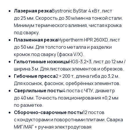
Лазерная резка
Bystronic ByStar 4 кВт, лист
до 25 мм. Скорость до 30 м/мин на тонкой стали.
Минимум термического влияния, чистая кромка
под сварку.
Плазменная резка
Hypertherm HPR 260XD, лист
до 50 мм. Для толстого металла и разделки
кромок под сварку (фаска V/X).
Гильотинные ножницы
HGS-3,2×3, лист до 12 мм /
ширина 3 м. Для листовых элементов и обрезков.
Гибочные пресса
2 × 200 т, длина гиба до 3,2 м.
Для косынок, фасонок, оребрённых элементов.
Сверлильные посты
4 поста с ЧПУ, диаметр
до 40 мм. Точность позиционирования ±0,2 мм
по разметке.
Сборочно-сварочные посты
12 постов
с кондукторами и поворотными плитами. Сварка
МИГ/МАГ + ручная электродуговая