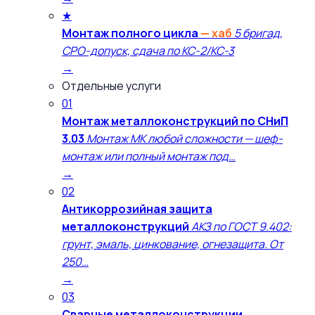
★
Монтаж полного цикла
— хаб
5 бригад,
СРО-допуск, сдача по КС-2/КС-3
→
Отдельные услуги
01
Монтаж металлоконструкций по СНиП
3.03
Монтаж МК любой сложности — шеф-
монтаж или полный монтаж под…
→
02
Антикоррозийная защита
металлоконструкций
АКЗ по ГОСТ 9.402:
грунт, эмаль, цинкование, огнезащита. От
250…
→
03
Сварные металлоконструкции