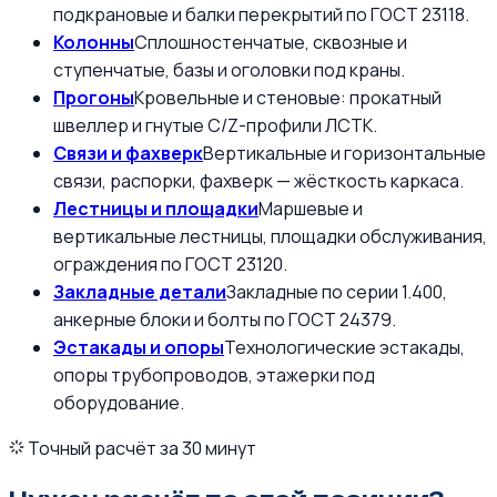
подкрановые и балки перекрытий по ГОСТ 23118.
Колонны
Сплошностенчатые, сквозные и
ступенчатые, базы и оголовки под краны.
Прогоны
Кровельные и стеновые: прокатный
швеллер и гнутые С/Z-профили ЛСТК.
Связи и фахверк
Вертикальные и горизонтальные
связи, распорки, фахверк — жёсткость каркаса.
Лестницы и площадки
Маршевые и
вертикальные лестницы, площадки обслуживания,
ограждения по ГОСТ 23120.
Закладные детали
Закладные по серии 1.400,
анкерные блоки и болты по ГОСТ 24379.
Эстакады и опоры
Технологические эстакады,
опоры трубопроводов, этажерки под
оборудование.
Точный расчёт за 30 минут