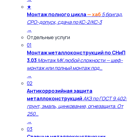
★
Монтаж полного цикла
— хаб
5 бригад,
СРО-допуск, сдача по КС-2/КС-3
→
Отдельные услуги
01
Монтаж металлоконструкций по СНиП
3.03
Монтаж МК любой сложности — шеф-
монтаж или полный монтаж под…
→
02
Антикоррозийная защита
металлоконструкций
АКЗ по ГОСТ 9.402:
грунт, эмаль, цинкование, огнезащита. От
250…
→
03
Сварные металлоконструкции