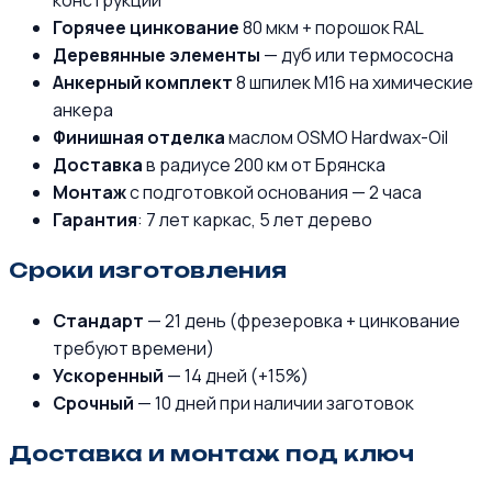
конструкции
Горячее цинкование
80 мкм + порошок RAL
Деревянные элементы
— дуб или термососна
Анкерный комплект
8 шпилек М16 на химические
анкера
Финишная отделка
маслом OSMO Hardwax-Oil
Доставка
в радиусе 200 км от Брянска
Монтаж
с подготовкой основания — 2 часа
Гарантия
: 7 лет каркас, 5 лет дерево
Сроки изготовления
Стандарт
— 21 день (фрезеровка + цинкование
требуют времени)
Ускоренный
— 14 дней (+15%)
Срочный
— 10 дней при наличии заготовок
Доставка и монтаж под ключ