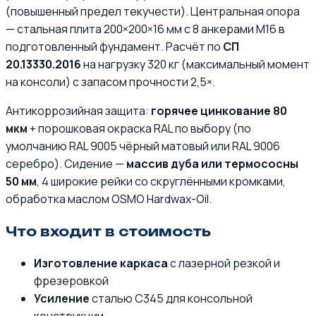
(повышенный предел текучести). Центральная опора
— стальная плита 200×200×16 мм с 8 анкерами М16 в
подготовленный фундамент. Расчёт по
СП
20.13330.2016
на нагрузку 320 кг (максимальный момент
на консоли) с запасом прочности 2,5×.
Антикоррозийная защита:
горячее цинкование 80
мкм
+ порошковая окраска RAL по выбору (по
умолчанию RAL 9005 чёрный матовый или RAL 9006
серебро). Сидение —
массив дуба или термососны
50 мм
, 4 широкие рейки со скруглёнными кромками,
обработка маслом OSMO Hardwax-Oil.
Что входит в стоимость
Изготовление каркаса
с лазерной резкой и
фрезеровкой
Усиление
сталью С345 для консольной