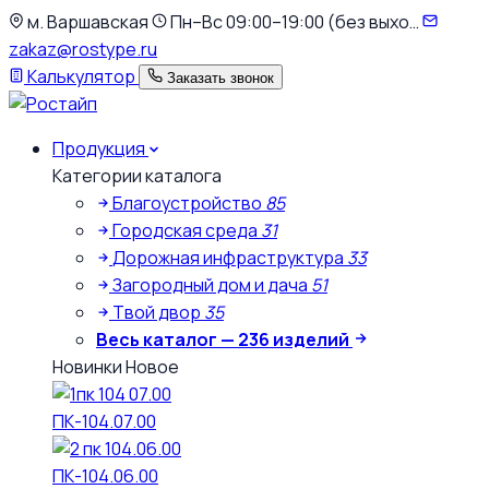
К
м. Варшавская
Пн–Вс 09:00–19:00 (без выхо…
основному
zakaz@rostype.ru
содержимому
Калькулятор
Заказать звонок
Продукция
Категории каталога
Благоустройство
85
Городская среда
31
Дорожная инфраструктура
33
Загородный дом и дача
51
Твой двор
35
Весь каталог — 236 изделий
Новинки
Новое
ПК-104.07.00
ПК-104.06.00