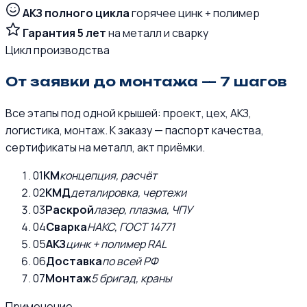
АКЗ полного цикла
горячее цинк + полимер
Гарантия 5 лет
на металл и сварку
Цикл производства
От заявки до монтажа — 7 шагов
Все этапы под одной крышей: проект, цех, АКЗ,
логистика, монтаж. К заказу — паспорт качества,
сертификаты на металл, акт приёмки.
01
КМ
концепция, расчёт
02
КМД
деталировка, чертежи
03
Раскрой
лазер, плазма, ЧПУ
04
Сварка
НАКС, ГОСТ 14771
05
АКЗ
цинк + полимер RAL
06
Доставка
по всей РФ
07
Монтаж
5 бригад, краны
Применение