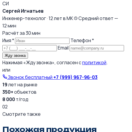
СИ
Сергей Игнатьев
Инженер-технолог · 12 лет в МК
Средний ответ —
12 мин
Расчёт за 30 мин
Имя *
Телефон *
Email
Жду звонка
Нажимая «Жду звонка», согласен с
политикой
.
или
Звонок бесплатный
+7 (999) 967-96-03
19
лет на рынке
350+
объектов
8 000
т/год
02
Смотрите также
Похожая продукция