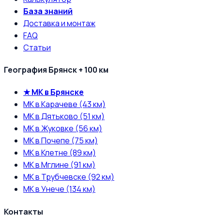
База знаний
Доставка и монтаж
FAQ
Статьи
География Брянск + 100 км
★ МК в Брянске
МК в Карачеве (43 км)
МК в Дятьково (51 км)
МК в Жуковке (56 км)
МК в Почепе (75 км)
МК в Клетне (89 км)
МК в Мглине (91 км)
МК в Трубчевске (92 км)
МК в Унече (134 км)
Контакты