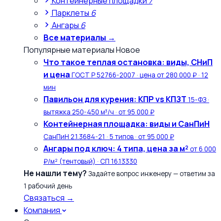
Контейнерные площадки
7
Парклеты
6
Ангары
6
Все материалы →
Популярные материалы
Новое
Что такое теплая остановка: виды, СНиП
и цена
ГОСТ Р 52766-2007 · цена от 280 000 ₽ · 12
мин
Павильон для курения: КПР vs КПЗТ
15-ФЗ ·
вытяжка 250-450 м³/ч · от 95 000 ₽
Контейнерная площадка: виды и СанПиН
СанПиН 2.1.3684-21 · 5 типов · от 95 000 ₽
Ангары под ключ: 4 типа, цена за м²
от 6 000
₽/м² (тентовый) · СП 16.13330
Не нашли тему?
Задайте вопрос инженеру — ответим за
1 рабочий день
Связаться →
Компания