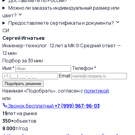
Доставляете по России?
Можно ли заказать индивидуальный размер или
цвет?
Предоставляете сертификаты и документы?
СИ
Сергей Игнатьев
Инженер-технолог · 12 лет в МК
Средний ответ —
12 мин
Подбор за 30 мин
Имя *
Телефон *
Email
Подобрать решение
Нажимая «Подобрать», согласен с
политикой
.
или
Звонок бесплатный
+7 (999) 967-96-03
19
лет на рынке
350+
объектов
8 000
т/год