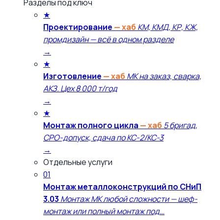
Разделы под ключ
★
Проектирование
— хаб
КМ, КМД, КР, КЖ,
промдизайн — всё в одном разделе
→
★
Изготовление
— хаб
МК на заказ, сварка,
АКЗ. Цех 8 000 т/год
→
★
Монтаж полного цикла
— хаб
5 бригад,
СРО-допуск, сдача по КС-2/КС-3
→
Отдельные услуги
01
Монтаж металлоконструкций по СНиП
3.03
Монтаж МК любой сложности — шеф-
монтаж или полный монтаж под…