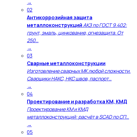
→
02
Антикоррозийная защита
металлоконструкций
АКЗ по ГОСТ 9.402:
грунт, эмаль, цинкование, огнезащита. От
250…
→
03
Сварные металлоконструкции
Изготовление сварных МК любой сложности.
Сварщики НАКС, НКС швов, паспорт…
→
04
Проектирование и разработка КМ, КМД
Проектирование КМ и КМД
металлоконструкций: расчёт в SCAD по СП…
→
05