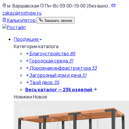
К
м. Варшавская
Пн–Вс 09:00–19:00 (без выхо…
основному
zakaz@rostype.ru
содержимому
Калькулятор
Заказать звонок
Продукция
Категории каталога
Благоустройство
85
Городская среда
31
Дорожная инфраструктура
33
Загородный дом и дача
51
Твой двор
35
Весь каталог — 236 изделий
Новинки
Новое