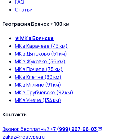
FAQ
Статьи
География Брянск + 100 км
★ МК в Брянске
МК в Карачеве (43 км)
МК в Дятьково (51 км)
МК в Жуковке (56 км)
МК в Почепе (75 км)
МК в Клетне (89 км)
МК в Мглине (91 км)
МК в Трубчевске (92 км)
МК в Унече (134 км)
Контакты
Звонок бесплатный
+7 (999) 967-96-03
zakaz@rostype.ru