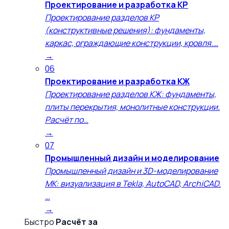
Проектирование и разработка КР
Проектирование разделов КР
(конструктивные решения): фундаменты,
каркас, ограждающие конструкции, кровля.…
→
06
Проектирование и разработка КЖ
Проектирование разделов КЖ: фундаменты,
плиты перекрытия, монолитные конструкции.
Расчёт по…
→
07
Промышленный дизайн и моделирование
Промышленный дизайн и 3D-моделирование
МК: визуализация в Tekla, AutoCAD, ArchiCAD.
…
→
Быстро
Расчёт за