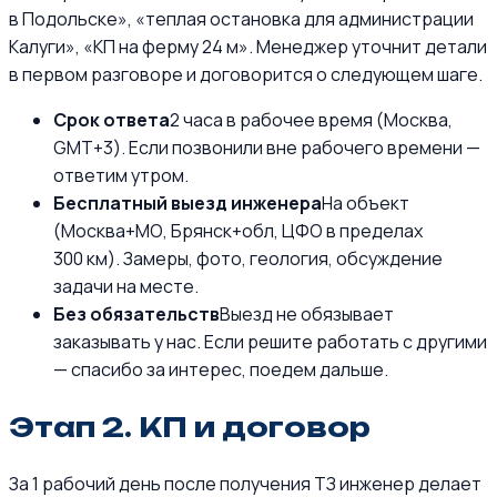
в Подольске», «теплая остановка для администрации
Калуги», «КП на ферму 24 м». Менеджер уточнит детали
в первом разговоре и договорится о следующем шаге.
Срок ответа
2 часа в рабочее время (Москва,
GMT+3). Если позвонили вне рабочего времени —
ответим утром.
Бесплатный выезд инженера
На объект
(Москва+МО, Брянск+обл, ЦФО в пределах
300 км). Замеры, фото, геология, обсуждение
задачи на месте.
Без обязательств
Выезд не обязывает
заказывать у нас. Если решите работать с другими
— спасибо за интерес, поедем дальше.
Этап 2. КП и договор
За 1 рабочий день после получения ТЗ инженер делает