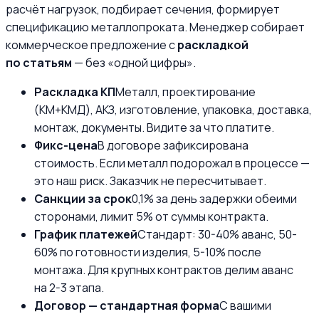
расчёт нагрузок, подбирает сечения, формирует
спецификацию металлопроката. Менеджер собирает
коммерческое предложение с
раскладкой
по статьям
— без «одной цифры».
Раскладка КП
Металл, проектирование
(КМ+КМД), АКЗ, изготовление, упаковка, доставка,
монтаж, документы. Видите за что платите.
Фикс-цена
В договоре зафиксирована
стоимость. Если металл подорожал в процессе —
это наш риск. Заказчик не пересчитывает.
Санкции за срок
0,1% за день задержки обеими
сторонами, лимит 5% от суммы контракта.
График платежей
Стандарт: 30-40% аванс, 50-
60% по готовности изделия, 5-10% после
монтажа. Для крупных контрактов делим аванс
на 2-3 этапа.
Договор — стандартная форма
С вашими