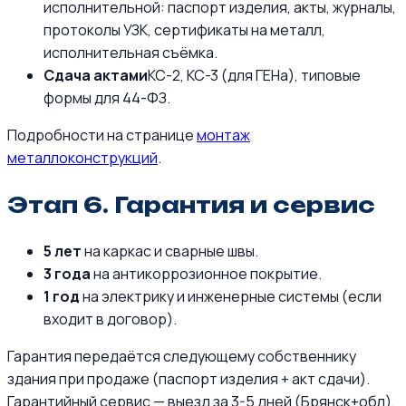
исполнительной: паспорт изделия, акты, журналы,
протоколы УЗК, сертификаты на металл,
исполнительная съёмка.
Сдача актами
КС-2, КС-3 (для ГЕНа), типовые
формы для 44-ФЗ.
Подробности на странице
монтаж
металлоконструкций
.
Этап 6. Гарантия и сервис
5 лет
на каркас и сварные швы.
3 года
на антикоррозионное покрытие.
1 год
на электрику и инженерные системы (если
входит в договор).
Гарантия передаётся следующему собственнику
здания при продаже (паспорт изделия + акт сдачи).
Гарантийный сервис — выезд за 3-5 дней (Брянск+обл),