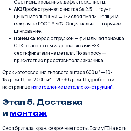
Сертифицированные дефектоскописты.
АКЗ
Дробеструйная очистка Sa 2,5 → грунт
цинконаполненный → 1-2 слоя эмали. Толщина
мокрая по ГОСТ 9.402. Опционально — горячее
цинкование.
Приёмка
Перед отгрузкой — финальная приёмка
ОТК с паспортом изделия, актами УЗК,
сертификатами на металл. По запросу —
присутствие представителя заказчика.
Срок изготовления типового ангара 600 м² — 10-
15 дней. Цеха 2 000 м² — 20-30 дней. Подробности
на странице
изготовление металлоконструкций
.
Этап 5. Доставка
и
монтаж
Своя бригада, кран, сварочные посты. Если у ГЕНа есть