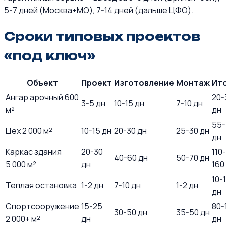
5-7 дней (Москва+МО), 7-14 дней (дальше ЦФО).
Сроки типовых проектов
«под ключ»
Объект
Проект
Изготовление
Монтаж
Ит
Ангар арочный 600
20-
3-5 дн
10-15 дн
7-10 дн
м²
дн
55-
Цех 2 000 м²
10-15 дн
20-30 дн
25-30 дн
дн
Каркас здания
20-30
110-
40-60 дн
50-70 дн
5 000 м²
дн
160
10-
Теплая остановка
1-2 дн
7-10 дн
1-2 дн
дн
Спортсооружение
15-25
80-
30-50 дн
35-50 дн
2 000+ м²
дн
дн