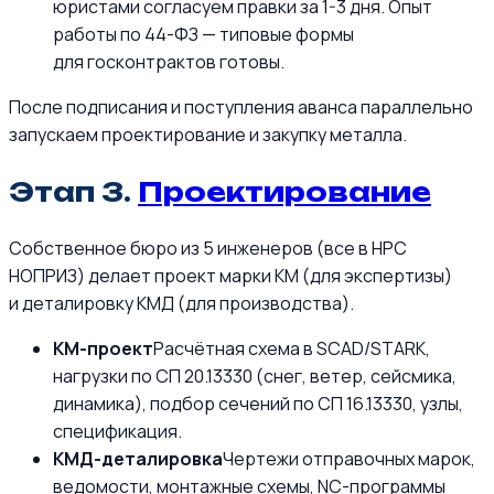
юристами согласуем правки за 1-3 дня. Опыт
работы по 44-ФЗ — типовые формы
для госконтрактов готовы.
После подписания и поступления аванса параллельно
запускаем проектирование и закупку металла.
Этап 3.
Проектирование
Собственное бюро из 5 инженеров (все в НРС
НОПРИЗ) делает проект марки КМ (для экспертизы)
и деталировку КМД (для производства).
КМ-проект
Расчётная схема в SCAD/STARK,
нагрузки по СП 20.13330 (снег, ветер, сейсмика,
динамика), подбор сечений по СП 16.13330, узлы,
спецификация.
КМД-деталировка
Чертежи отправочных марок,
ведомости, монтажные схемы, NC-программы