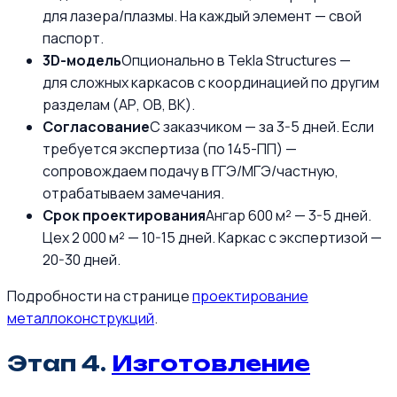
для лазера/плазмы. На каждый элемент — свой
паспорт.
3D-модель
Опционально в Tekla Structures —
для сложных каркасов с координацией по другим
разделам (АР, ОВ, ВК).
Согласование
С заказчиком — за 3-5 дней. Если
требуется экспертиза (по 145-ПП) —
сопровождаем подачу в ГГЭ/МГЭ/частную,
отрабатываем замечания.
Срок проектирования
Ангар 600 м² — 3-5 дней.
Цех 2 000 м² — 10-15 дней. Каркас с экспертизой —
20-30 дней.
Подробности на странице
проектирование
металлоконструкций
.
Этап 4.
Изготовление