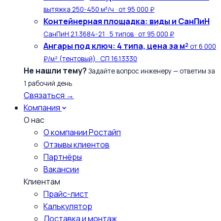
вытяжка 250-450 м³/ч · от 95 000 ₽
Контейнерная площадка: виды и СанПиН
СанПиН 2.1.3684-21 · 5 типов · от 95 000 ₽
Ангары под ключ: 4 типа, цена за м²
от 6 000
₽/м² (тентовый) · СП 16.13330
Не нашли тему?
Задайте вопрос инженеру — ответим за
1 рабочий день
Связаться →
Компания
О нас
О компании Ростайп
Отзывы клиентов
Партнёры
Вакансии
Клиентам
Прайс-лист
Калькулятор
Доставка и монтаж