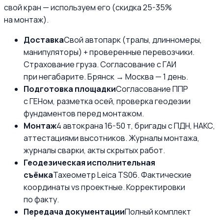
свой кран — используем его (скидка 25-35%
на монтаж).
Доставка
Свой автопарк (тралы, длинномеры,
манипуляторы) + проверенные перевозчики.
Страхование груза. Согласование с ГАИ
при негабарите. Брянск → Москва — 1 день.
Подготовка площадки
Согласование ППР
с ГЕНом, разметка осей, проверка геодезии
фундаментов перед монтажом.
Монтаж
4 автокрана 16-50 т, бригады с ПДН, НАКС,
аттестациями высотников. Журналы монтажа,
журналы сварки, акты скрытых работ.
Геодезическая исполнительная
съёмка
Тахеометр Leica TS06. Фактические
координаты vs проектные. Корректировки
по факту.
Передача документации
Полный комплект