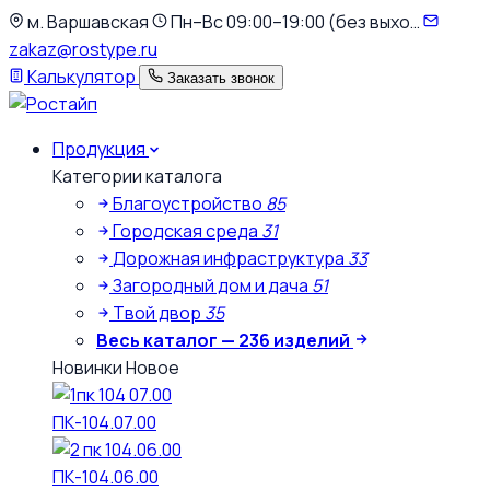
К
м. Варшавская
Пн–Вс 09:00–19:00 (без выхо…
основному
zakaz@rostype.ru
содержимому
Калькулятор
Заказать звонок
Продукция
Категории каталога
Благоустройство
85
Городская среда
31
Дорожная инфраструктура
33
Загородный дом и дача
51
Твой двор
35
Весь каталог — 236 изделий
Новинки
Новое
ПК-104.07.00
ПК-104.06.00