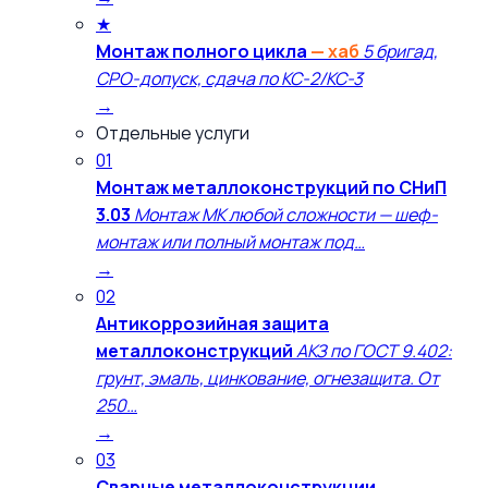
★
Монтаж полного цикла
— хаб
5 бригад,
СРО-допуск, сдача по КС-2/КС-3
→
Отдельные услуги
01
Монтаж металлоконструкций по СНиП
3.03
Монтаж МК любой сложности — шеф-
монтаж или полный монтаж под…
→
02
Антикоррозийная защита
металлоконструкций
АКЗ по ГОСТ 9.402:
грунт, эмаль, цинкование, огнезащита. От
250…
→
03
Сварные металлоконструкции