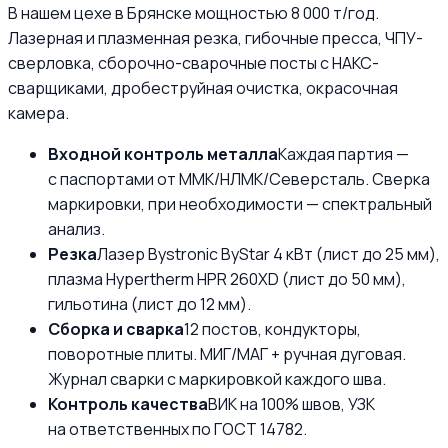
В нашем цехе в Брянске мощностью 8 000 т/год.
Лазерная и плазменная резка, гибочные пресса, ЧПУ-
сверловка, сборочно-сварочные посты с НАКС-
сварщиками, дробеструйная очистка, окрасочная
камера.
Входной контроль металла
Каждая партия —
с паспортами от ММК/НЛМК/Северсталь. Сверка
маркировки, при необходимости — спектральный
анализ.
Резка
Лазер Bystronic ByStar 4 кВт (лист до 25 мм),
плазма Hypertherm HPR 260XD (лист до 50 мм),
гильотина (лист до 12 мм).
Сборка и сварка
12 постов, кондукторы,
поворотные плиты. МИГ/МАГ + ручная дуговая.
Журнал сварки с маркировкой каждого шва.
Контроль качества
ВИК на 100% швов, УЗК
на ответственных по ГОСТ 14782.