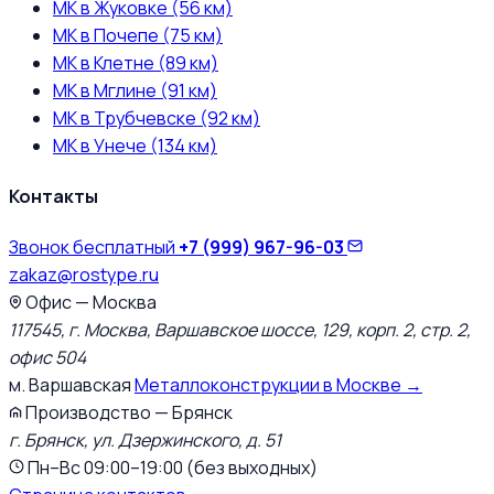
МК в Жуковке (56 км)
МК в Почепе (75 км)
МК в Клетне (89 км)
МК в Мглине (91 км)
МК в Трубчевске (92 км)
МК в Унече (134 км)
Контакты
Звонок бесплатный
+7 (999) 967-96-03
zakaz@rostype.ru
Офис — Москва
117545, г. Москва, Варшавское шоссе, 129, корп. 2, стр. 2,
офис 504
м. Варшавская
Металлоконструкции в Москве →
Производство — Брянск
г. Брянск, ул. Дзержинского, д. 51
Пн–Вс 09:00–19:00 (без выходных)