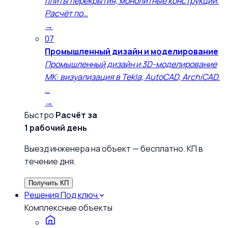
плиты перекрытия, монолитные конструкции.
Расчёт по…
→
07
Промышленный дизайн и моделирование
Промышленный дизайн и 3D-моделирование
МК: визуализация в Tekla, AutoCAD, ArchiCAD.
…
→
Быстро
Расчёт за
1 рабочий день
Выезд инженера на объект — бесплатно. КП в
течение дня.
Получить КП
Решения
Под ключ
Комплексные объекты