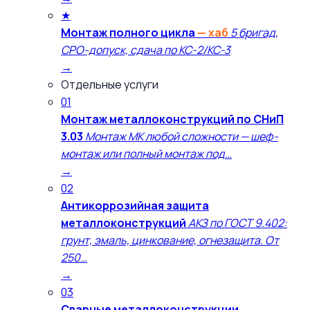
★
Монтаж полного цикла
— хаб
5 бригад,
СРО-допуск, сдача по КС-2/КС-3
→
Отдельные услуги
01
Монтаж металлоконструкций по СНиП
3.03
Монтаж МК любой сложности — шеф-
монтаж или полный монтаж под…
→
02
Антикоррозийная защита
металлоконструкций
АКЗ по ГОСТ 9.402:
грунт, эмаль, цинкование, огнезащита. От
250…
→
03
Сварные металлоконструкции