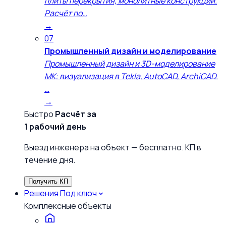
плиты перекрытия, монолитные конструкции.
Расчёт по…
→
07
Промышленный дизайн и моделирование
Промышленный дизайн и 3D-моделирование
МК: визуализация в Tekla, AutoCAD, ArchiCAD.
…
→
Быстро
Расчёт за
1 рабочий день
Выезд инженера на объект — бесплатно. КП в
течение дня.
Получить КП
Решения
Под ключ
Комплексные объекты