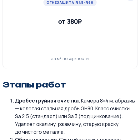
ОГНЕЗАЩИТА R45-R60
от 380₽
за м² поверхности
Этапы работ
Дробеструйная очистка.
Камера 8×4 м, абразив
— колотая стальная дробь GH80. Класс очистки
Sa 2,5 (стандарт) или Sa 3 (под цинкование).
Удаляет окалину, ржавчину, старую краску
до чистого металла.
Обеспыливание.
Сжатый воздух + пылесос.