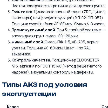
Чистая поверхность критична для адгезии грунта.
Грунтовка.
Цинконаполненный грунт (ZRC, Цинол,
Цинотерм) или фосфатирующий (ВЛ-02, ЭП-057).
Толщина сухой плёнки 40-80 мкм. Сушка 4-8 часов.
Промежуточный слой.
При 3-слойной системе —
эпоксидная грунт-эмаль 80-120 мкм.
Финишный слой.
Эмаль ПФ-115, ХВ-785, акрил-
уретан. Толщина 40-60 мкм. Цвет — по RAL
заказчика.
Контроль качества.
Толщиномер ELCOMETER
415, адгезия по ГОСТ 15140 (метод решётчатого
надреза), визуальный контроль на дефекты.
Типы АКЗ под условия
эксплуатации
Класс
Ср