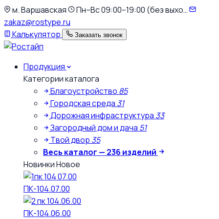
К
м. Варшавская
Пн–Вс 09:00–19:00 (без выхо…
основному
zakaz@rostype.ru
содержимому
Калькулятор
Заказать звонок
Продукция
Категории каталога
Благоустройство
85
Городская среда
31
Дорожная инфраструктура
33
Загородный дом и дача
51
Твой двор
35
Весь каталог — 236 изделий
Новинки
Новое
ПК-104.07.00
ПК-104.06.00