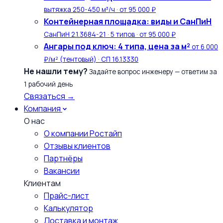
вытяжка 250-450 м³/ч · от 95 000 ₽
Контейнерная площадка: виды и СанПиН
СанПиН 2.1.3684-21 · 5 типов · от 95 000 ₽
Ангары под ключ: 4 типа, цена за м²
от 6 000
₽/м² (тентовый) · СП 16.13330
Не нашли тему?
Задайте вопрос инженеру — ответим за
1 рабочий день
Связаться →
Компания
О нас
О компании Ростайп
Отзывы клиентов
Партнёры
Вакансии
Клиентам
Прайс-лист
Калькулятор
Доставка и монтаж