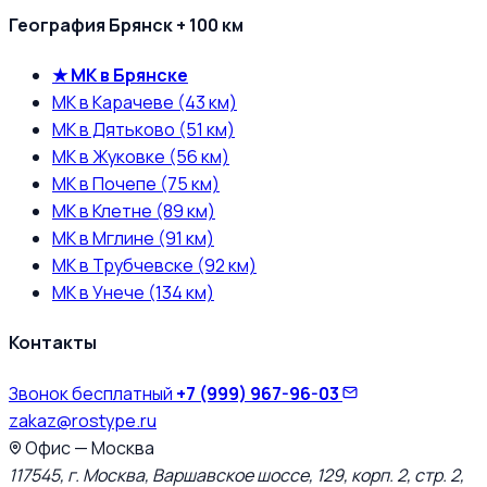
География Брянск + 100 км
★ МК в Брянске
МК в Карачеве (43 км)
МК в Дятьково (51 км)
МК в Жуковке (56 км)
МК в Почепе (75 км)
МК в Клетне (89 км)
МК в Мглине (91 км)
МК в Трубчевске (92 км)
МК в Унече (134 км)
Контакты
Звонок бесплатный
+7 (999) 967-96-03
zakaz@rostype.ru
Офис — Москва
117545, г. Москва, Варшавское шоссе, 129, корп. 2, стр. 2,