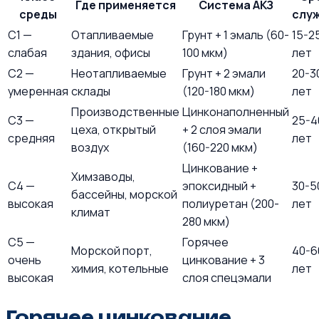
Где применяется
Система АКЗ
среды
слу
C1 —
Отапливаемые
Грунт + 1 эмаль (60-
15-2
слабая
здания, офисы
100 мкм)
лет
C2 —
Неотапливаемые
Грунт + 2 эмали
20-3
умеренная
склады
(120-180 мкм)
лет
Производственные
Цинконаполненный
C3 —
25-4
цеха, открытый
+ 2 слоя эмали
средняя
лет
воздух
(160-220 мкм)
Цинкование +
Химзаводы,
C4 —
эпоксидный +
30-5
бассейны, морской
высокая
полиуретан (200-
лет
климат
280 мкм)
C5 —
Горячее
Морской порт,
40-6
очень
цинкование + 3
химия, котельные
лет
высокая
слоя спецэмали
Горячее цинкование