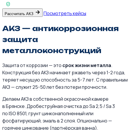
СРО + НАКС
Посмотреть кейсы
Рассчитать АКЗ
АКЗ — антикоррозионная
защита
металлоконструкций
Защита от коррозии — это
срок жизни металла
.
Конструкция без АКЗ начинает ржаветь через 1-2 года,
теряет несущую способность за 5-7 лет. С правильным
АКЗ — служит 25-50 лет без потери прочности.
Делаем АКЗ в собственной окрасочной камере
в Брянске. Дробеструйная очистка до Sa 2,5 / Sa 3
по ISO 8501, грунт цинконаполненный или
фосфатирующий, эмаль в 2 слоя. Опционально —
горячее цинкование (партнёрская ванна).